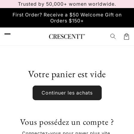
et
Trusted by 50,000+ women worldwide.
passer
au
First Order? Receive a $50 Welcome Gift on
contenu
Orders $150+
Pani
Votre panier est vide
Continuer les achats
Vous possédez un compte ?
Connectez-vous
pour payer plus vite.