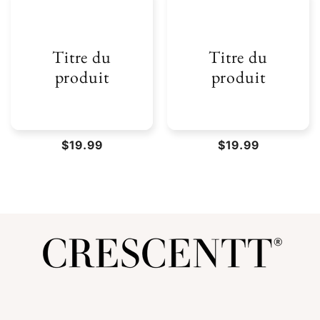
Titre du
Titre du
produit
produit
Prix
$19.99
Prix
$19.99
habituel
habituel