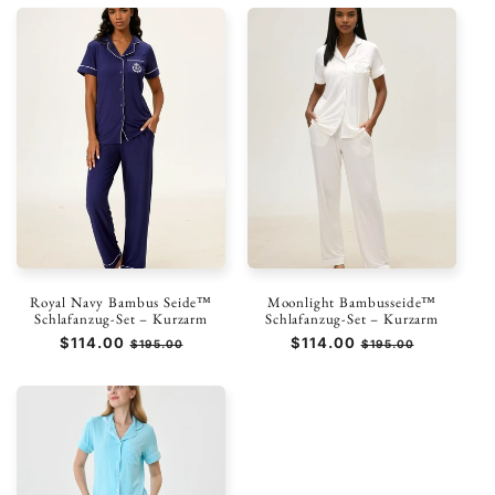
Royal Navy Bambus Seide™
Moonlight Bambusseide™
Schlafanzug-Set – Kurzarm
Schlafanzug-Set – Kurzarm
Normaler
$114.00
Verkaufspreis
Normaler
$114.00
Verkaufspreis
$195.00
$195.00
Preis
Preis