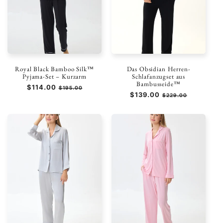
Royal Black Bamboo Silk™
Das Obsidian Herren-
Pyjama-Set – Kurzarm
Schlafanzugset aus
Bambusseide™
Normaler
$114.00
Verkaufspreis
$195.00
Normaler
$139.00
Verkaufspreis
Preis
$229.00
Preis