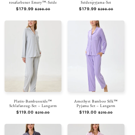
rosafarbener Emery™-Seide
Seidenpyjama-Set
Normaler
$179.99
Verkaufspreis
Normaler
$179.99
Verkaufspreis
$298.00
$298.00
Preis
Preis
Platin-Bambusseide™
Amethyst Bamboo Silk™
Schlafanzug-Set – Langarm
Pyjama Set – Langarm
Normaler
$119.00
Verkaufspreis
Normaler
$119.00
Verkaufspreis
$210.00
$210.00
Preis
Preis