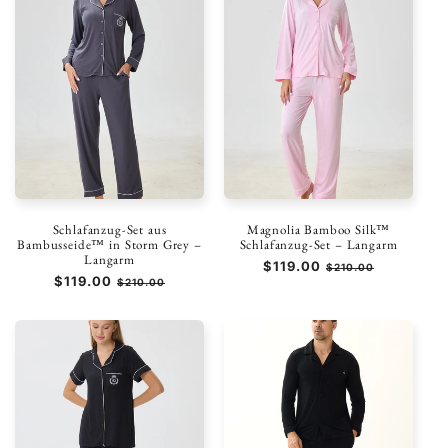
Schlafanzug-Set aus
Magnolia Bamboo Silk™
Bambusseide™ in Storm Grey –
Schlafanzug-Set – Langarm
Langarm
Normaler
$119.00
Verkaufspreis
$210.00
Normaler
$119.00
Verkaufspreis
$210.00
Preis
Preis