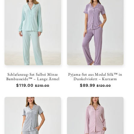
Schlafanzug-Set Salbei Minze
Pyjama-Set aus Modal Silk™ in
Bambusseide™ – Lange Ärmel
Dunkelviolett – Kurzarm
Normaler
$119.00
Verkaufspreis
Normaler
$89.99
Verkaufspreis
$210.00
$120.00
Preis
Preis