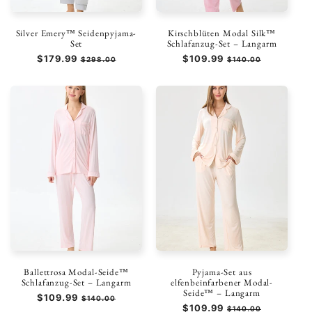
Silver Emery™ Seidenpyjama-
Kirschblüten Modal Silk™
Set
Schlafanzug-Set – Langarm
Normaler
$179.99
Verkaufspreis
Normaler
$109.99
Verkaufspreis
$298.00
$140.00
Preis
Preis
Ballettrosa Modal-Seide™
Pyjama-Set aus
Schlafanzug-Set – Langarm
elfenbeinfarbener Modal-
Seide™ – Langarm
Normaler
$109.99
Verkaufspreis
$140.00
Normaler
$109.99
Verkaufspreis
Preis
$140.00