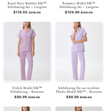
Royal Navy Bamboo Silk™
Romance Modal Silk™
Schlafanzug-Set – Langarm
Schlafanzug-Set – Langarm
Normaler
$119.00
Verkaufspreis
Normaler
$109.99
Verkaufspreis
$210.00
$140.00
Preis
Preis
Orchid Modal Silk™
Schlafanzug-Set aus weichem
Schlafanzug – Kurzarm
Flieder Modal Silk™ – Kurzarm
Normaler
$89.99
Verkaufspreis
Normaler
$89.99
Verkaufspreis
$120.00
$120.00
Preis
Preis