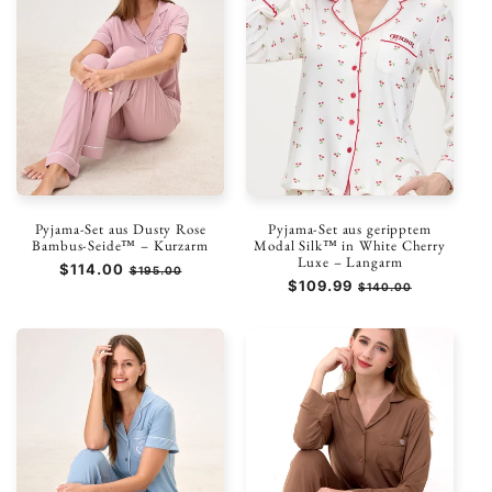
Pyjama-Set aus Dusty Rose
Pyjama-Set aus geripptem
Bambus-Seide™ – Kurzarm
Modal Silk™ in White Cherry
Luxe – Langarm
Normaler
$114.00
Verkaufspreis
$195.00
Normaler
$109.99
Verkaufspreis
Preis
$140.00
Preis