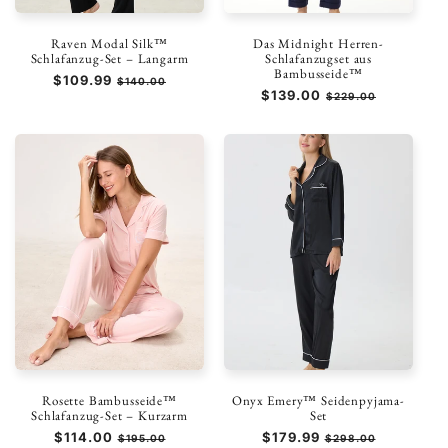
Raven Modal Silk™
Das Midnight Herren-
Schlafanzug-Set – Langarm
Schlafanzugset aus
Bambusseide™
Normaler
$109.99
Verkaufspreis
$140.00
Normaler
$139.00
Verkaufspreis
Preis
$229.00
Preis
Rosette Bambusseide™
Onyx Emery™ Seidenpyjama-
Schlafanzug-Set – Kurzarm
Set
Normaler
$114.00
Verkaufspreis
Normaler
$179.99
Verkaufspreis
$195.00
$298.00