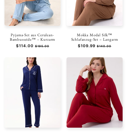
Pyjama-Set aus Cerulean-
Mokka Modal Silk™
Bambusseide™ – Kurzarm
Schlafanzug-Set – Langarm
Normaler
$114.00
Verkaufspreis
Normaler
$109.99
Verkaufspreis
$195.00
$140.00
Preis
Preis