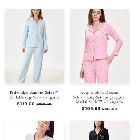
Preis
Preis
Periwinkle Bambus Seide™
Rosy Ribbon Dreams
Schlafanzug-Set – Langarm
Schlafanzug-Set aus gerippter
Modal Seide™ – Langarm
Normaler
$119.00
Verkaufspreis
$210.00
Normaler
$109.99
Verkaufspreis
Preis
$140.00
Preis