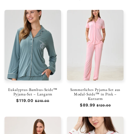
Preis
Eukalyptus-Bambus-Seide™
Sommerliches Pyjama-Set aus
Pyjama-Set – Langarm
Modal-Seide™ in Pink –
Kurzarm
Normaler
$119.00
Verkaufspreis
$210.00
Normaler
$89.99
Verkaufspreis
Preis
$120.00
Preis