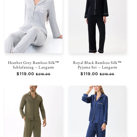
Heather Grey Bamboo Silk™
Royal Black Bamboo Silk™
Schlafanzug – Langarm
Pyjama-Set – Langarm
Normaler
$119.00
Verkaufspreis
Normaler
$119.00
Verkaufspreis
$210.00
$210.00
Preis
Preis