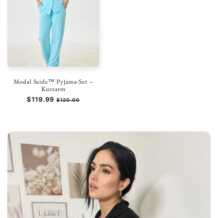
Modal Seide™ Pyjama-Set –
Kurzarm
Normaler
$119.99
Verkaufspreis
$120.00
Preis