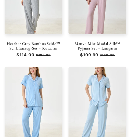
Heather Grey Bambus Seide™
Mauve Mist Modal Silk™
Schlafanzug-Set – Kurzarm
Pyjama Set – Langarm
Normaler
$114.00
Verkaufspreis
Normaler
$109.99
Verkaufspreis
$195.00
$140.00
Preis
Preis