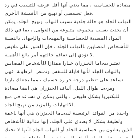
مضادة للحساسية ، مما يعني أنها أقل عرضة للتسبب في رد
فعل تحسسي أو تهيج من الأقمشة الأخرى.
التهاب الجلد هو حالة جلدية تسبب التهاب وتهيج الجلد. يمكن
أن يحدث بسبب مجموعة متنوعة من العوامل ، بما في ذلك
المواد المسببة للحساسية والمهيجات والإجهاد. بالنسبة
للأشخاص المصابين بالتهاب الجلد ، فإن العثور على ملابس
لا تؤدي إلى تفاقم حالتهم أمر بالغ الأهمية.
تعتبر بيجاما الخيزران خيارا ممتازا للأشخاص المصابين
بالتهاب الجلد لأنها قابلة للتنفس وتمتص الرطوبة. فهي
تساعد على تنظيم درجة حرارة جسمك ، مما يجعلك باردا
ومريحا طوال الليل. ألياف الخيزران هي أيضا مضادة
للبكتيريا بشكل طبيعي ، والتي يمكن أن تساعد في منع
الالتهابات والمزيد من تهيج الجلد.
واحدة من الفوائد الرئيسية لبيجاما الخيزران هي أنها ناعمة
ولطيفة بشكل لا يصدق على الجلد. إنها مثالية للأشخاص
الذين يعانون من حساسية الجلد أو التهاب الجلد لأنها لا تحتك
أو تغضب على الجلد. ألياف الخيزران هي أيضا ناعمة وحريرية