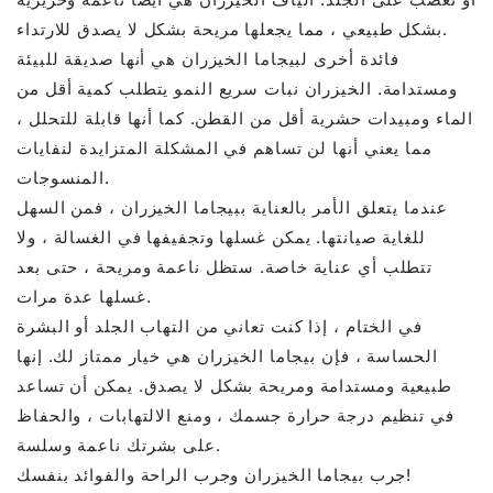
بشكل طبيعي ، مما يجعلها مريحة بشكل لا يصدق للارتداء.
فائدة أخرى لبيجاما الخيزران هي أنها صديقة للبيئة
ومستدامة. الخيزران نبات سريع النمو يتطلب كمية أقل من
الماء ومبيدات حشرية أقل من القطن. كما أنها قابلة للتحلل ،
مما يعني أنها لن تساهم في المشكلة المتزايدة لنفايات
المنسوجات.
عندما يتعلق الأمر بالعناية ببيجاما الخيزران ، فمن السهل
للغاية صيانتها. يمكن غسلها وتجفيفها في الغسالة ، ولا
تتطلب أي عناية خاصة. ستظل ناعمة ومريحة ، حتى بعد
غسلها عدة مرات.
في الختام ، إذا كنت تعاني من التهاب الجلد أو البشرة
الحساسة ، فإن بيجاما الخيزران هي خيار ممتاز لك. إنها
طبيعية ومستدامة ومريحة بشكل لا يصدق. يمكن أن تساعد
في تنظيم درجة حرارة جسمك ، ومنع الالتهابات ، والحفاظ
على بشرتك ناعمة وسلسة.
جرب بيجاما الخيزران وجرب الراحة والفوائد بنفسك!