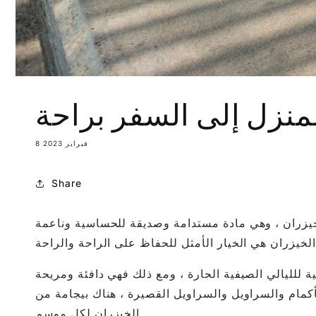
لمنزل إلى السفر براحة
8 فبراير 2023
Share
لخيزران ، وهي مادة مستدامة وصديقة للحساسية وناعمة
لية للليالي الصيفية الحارة ، ومع ذلك فهي دافئة ومريحة
لأكمام والسراويل والسراويل القصيرة ، هناك بيجامة من
الخيزران لكل موسم.