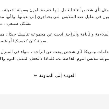
مثل لأي شخص أثناء التنقل. إنها خفيفة الوزن وسهلة التعبئة ، 
 يرغبون في تقليل عدد الملابس التي يحتاجون إلى تعبئتها. ولأن
بشكل طبيعي ، مما يجعلها اختيارًا ممتازًا لأي شخص يعاني من الحساسية.
ملاءمة والأناقة والراحة. ابحث عن مجموعة تناسبك جيدًا ، مما
سواء كان كلاسيكيا أو عصريا ، وتأكد من أن القماش يبدو ناعمًا ومريحًا ضد بشرتك.
استخدامات ومريحًا لأي شخص يبحث عن الراحة ، سواء في المنزل
مجموعة ملابس النوم الخاصة بك. فلماذا لا تجعل التبديل اليوم 
العودة إلى المدونة