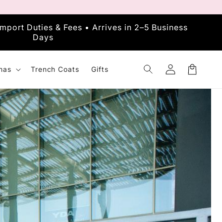
mport Duties & Fees • Arrives in 2–5 Business
EU: 
Days
تسجيل
mas
Trench Coats
Gifts
الدخول
Cart