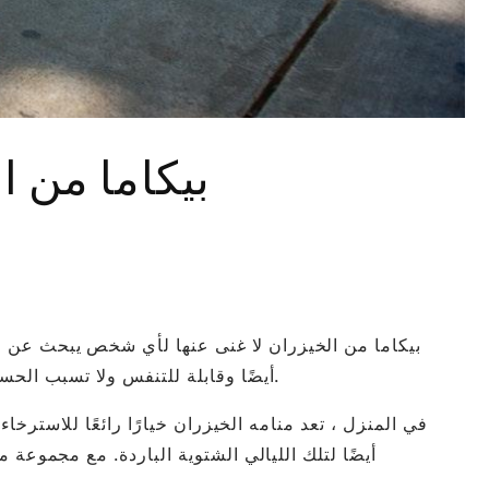
بيكاما من ا
بيكاما من الخيزران لا غنى عنها لأي شخص يبحث عن ا
أيضًا وقابلة للتنفس ولا تسبب الحساسية. سواء كنت تتسكع في المنزل أو تسافر ، فإن بيجاما من الخيزران هي الخيار الأمثل للحفاظ على الراحة والراحة.
في المنزل ، تعد منامه الخيزران خيارًا رائعًا للاسترخا
أيضًا لتلك الليالي الشتوية الباردة. مع مجموعة