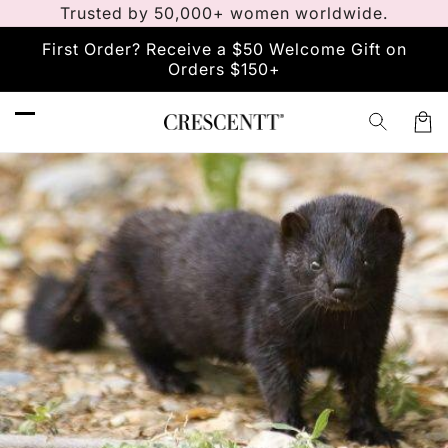
انتقل
Trusted by 50,000+ women worldwide.
إلى
المحتوى
First Order? Receive a $50 Welcome Gift on
Orders $150+
Car